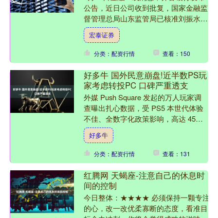
公告，近日公司收到批复，国家金融监
督管理总局山东监管局已核准刘振水、
刘兰设公司副行长任职资格。 海量资
宏泰证券
讯、精准解读，尽在新浪....
分类：配资行情
查看：150
好多牛 国外民意崩盘!近半数PS玩
家考虑转投PC 口碑严重透支
外媒 Push Square 发起的万人玩家调
查曝出扎心数据，受 PS5 本世代体验
不佳、全数字化政策影响，高达 45%
的核心 PlayStation 玩家正....
好多牛
分类：配资行情
查看：131
红腾网 天蝎座-注意自己的休息时
间的控制
今日整体：★★★★ 必须保持一颗专注
的心，改一改优柔寡断的态度，看准目