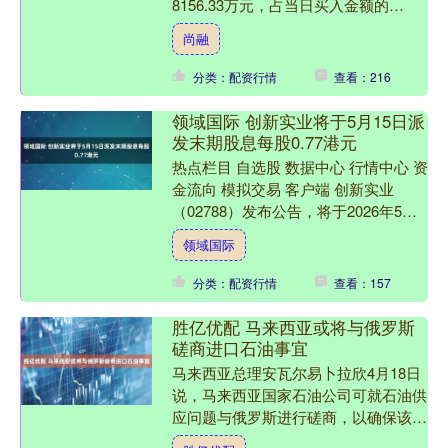
8156.33万元，占当日买入金额的
21.85%，当前融资余额14.77亿元，
尚融
占....
分类：配资行情
查看：216
领域国际 创新实业将于5月15日派
发末期股息每股0.77港元
热点栏目 自选股 数据中心 行情中心 资
金流向 模拟交易 客户端 创新实业
（02788）发布公告，将于2026年5月
15日派发截至2025年12月31日止年度
领域国际
的....
分类：配资行情
查看：157
胜亿优配 马来西亚或将与俄罗斯
磋商进口石油事宜
马来西亚总理安瓦尔易卜拉欣4月18日
说，马来西亚国家石油公司可就石油供
应问题与俄罗斯进行磋商，以确保该国
具备充足的能源储备。 安瓦尔说，当