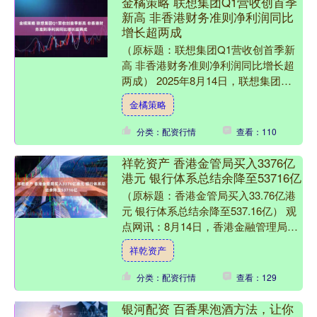
金橘策略 联想集团Q1营收创首季
新高 非香港财务准则净利润同比
增长超两成
（原标题：联想集团Q1营收创首季新
高 非香港财务准则净利润同比增长超
两成） 2025年8月14日，联想集团
（HKSE：992）公布截至2025年6月30
金橘策略
日的20....
分类：配资行情
查看：110
祥乾资产 香港金管局买入3376亿
港元 银行体系总结余降至53716亿
（原标题：香港金管局买入33.76亿港
元 银行体系总结余降至537.16亿） 观
点网讯：8月14日，香港金融管理局
（金管局）在纽约交易时段购入33.76
祥乾资产
亿港元，....
分类：配资行情
查看：129
银河配资 百香果泡酒方法，让你