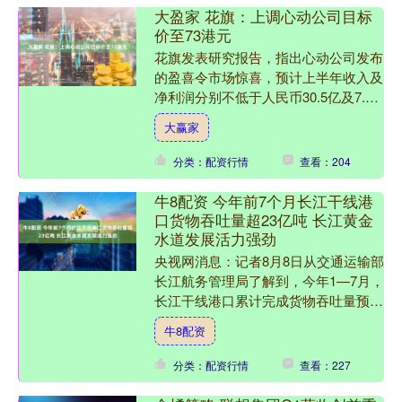
大盈家 花旗：上调心动公司目标
价至73港元
花旗发表研究报告，指出心动公司发布
的盈喜令市场惊喜，预计上半年收入及
净利润分别不低于人民币30.5亿及7.9
亿元。下半年随着《伊瑟：重启日》及
大赢家
《心动小镇》的推出....
分类：配资行情
查看：204
牛8配资 今年前7个月长江干线港
口货物吞吐量超23亿吨 长江黄金
水道发展活力强劲
央视网消息：记者8月8日从交通运输部
长江航务管理局了解到，今年1—7月，
长江干线港口累计完成货物吞吐量预计
23.4亿吨，同比增长4.8%，长江黄金水
牛8配资
道发展活力强....
分类：配资行情
查看：227