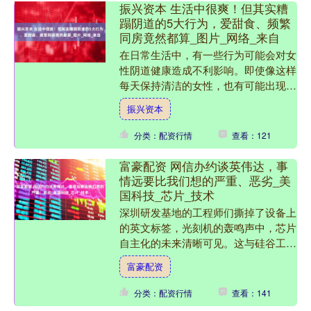
振兴资本 生活中很爽！但其实糟
蹋阴道的5大行为，爱甜食、频繁
同房竟然都算_图片_网络_来自
在日常生活中，有一些行为可能会对女
性阴道健康造成不利影响。即使像这样
每天保持清洁的女性，也有可能出现阴
道炎等问题。据统计，有约75%的女性
振兴资本
在一生中至少会患上一次....
分类：配资行情
查看：121
富豪配资 网信办约谈英伟达，事
情远要比我们想的严重、恶劣_美
国科技_芯片_技术
深圳研发基地的工程师们撕掉了设备上
的英文标签，光刻机的轰鸣声中，芯片
自主化的未来清晰可见。这与硅谷工程
师在开源社区的抱怨形成了鲜明对比：
富豪配资
芯片验证模块导致功耗增加....
分类：配资行情
查看：141