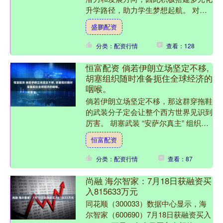
升学路径，助力学生梦想起航。 对于
文化课成绩突出、有志冲击名校的学
盛鹏配资
生，学校开设精英班，配备省....
分类：配资行情
查看：128
恒富配资 倘若伊朗立场坚定不移,
胡塞组织随时准备扼住全球经济的
咽喉。
倘若伊朗立场坚定不移，那这群穿拖鞋
的武装分子定会让整个西方世界见识到
厉害。 胡塞武装 “安萨尔真主” 组织随
时准备扼住全球经济的咽喉 曼德海峡
恒富配资
如今堪称全球经济所....
分类：配资行情
查看：87
尚融 海尔智家：7月18日获融资买
入815633万元
同花顺（300033）数据中心显示，海
尔智家（600690）7月18日获融资买入