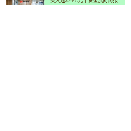
买入超274亿元丨资金流向周报
（原标题：中际旭创上周获融资资金买
入超274亿元丨资金流向周报） 一、证
券市场回顾 南财金融终端数据显示，
上周(9月1日-9月5日,下同)，上证综指
淘配网
周内下跌1.....
分类：配资行情
查看：107
博星配资 王腾辟谣：没有窃取公
司机密出售，没有收人钱财
9月9日消息，前REDMI品牌总经理王
腾发微博表示，关于其的离职网上看到
很多谣言，都是假消息，简直离谱。
“说明一下，没有窃取公司机密出售，
博星配资
没有收人钱财。有失职....
分类：配资行情
查看：184
金多多策略 时代中国控股前8个月
累计合同销售额约为3632亿元 同
比减少3624%