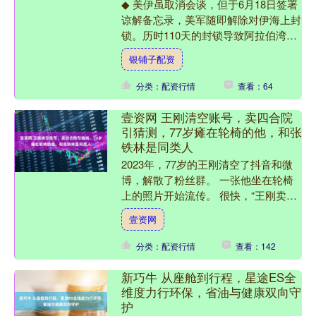
◆ 美伊虽取消会谈，但于6月18日签署
谅解备忘录，美军随即解除对伊海上封
锁。历时110天的封锁导致阿拉伯湾原
油出货骤降95%，这一“能源咽喉”的瘫
银铺子配资
痪引发日韩及东....
分类：配资行情
查看：64
壹资网 王刚清空账号，卖四合院
引猜测，77岁瘫在轮椅的他，和张
铁林是同类人
2023年，77岁的王刚清空了抖音和微
博，解散了粉丝群。 一张他坐在轮椅
上的照片开始流传。 很快，“王刚卖掉
北京上亿四合院，全家移民美国”的消
壹资网
息传遍了网络。 很....
分类：配资行情
查看：142
新巧牛 从座舱到行程，星途ES全
维度力行环保，省油与健康双向守
护