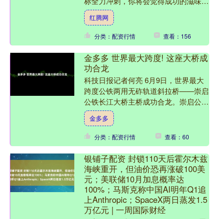
标全力冲刺，你将会觉得成功的滋味妙
不可言！ 今日指南：注意自己的休息
红腾网
时间的控制。 幸运场所....
分类：配资行情
查看：156
金多多 世界最大跨度! 这座大桥成
功合龙
科技日报记者何亮 6月9日，世界最大
跨度公铁两用无砟轨道斜拉桥——崇启
公铁长江大桥主桥成功合龙。崇启公铁
长江大桥是我国“八纵八横”高速铁路网
金多多
沿江通道主干线路——....
分类：配资行情
查看：60
银铺子配资 封锁110天后霍尔木兹
海峡重开，但油价恐再涨破100美
元；美联储10月加息概率达
100%；马斯克称中国AI明年Q1追
上Anthropic；SpaceX两日蒸发1.5
万亿元 | 一周国际财经