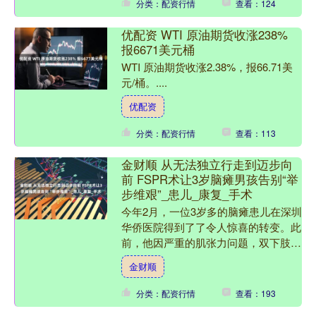
分类：配资行情
查看：124
优配资 WTI 原油期货收涨238%
报6671美元桶
WTI 原油期货收涨2.38%，报66.71美
元/桶。....
优配资
分类：配资行情
查看：113
金财顺 从无法独立行走到迈步向
前 FSPR术让3岁脑瘫男孩告别“举
步维艰”_患儿_康复_手术
今年2月，一位3岁多的脑瘫患儿在深圳
华侨医院得到了了令人惊喜的转变。此
前，他因严重的肌张力问题，双下肢肌
张力高，每一次站立都伴随着艰难的颤
金财顺
抖，需要人扶才能行走。....
分类：配资行情
查看：193