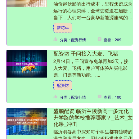
油价起伏影响出行成本，里程焦虑成为
远行的心理束缚，全球变暖迫在眉睫，
当下，人们对一台豪华新能源座驾的期
待变得更加多元化。而无论是追求绿色
新巧牛
低碳，还是用车经济性，一....
分类：配资行情
查看：209
配资坊 千问接入大麦、飞猪
2月14日，千问宣布免单再加3天，接
入大麦、飞猪，用户可体验AI买电影
票、门票等新功能。....
配资坊
分类：配资行情
查看：100
盛鹏配资 临沂兰陵新高一多元化
升学路的学校推荐哪家？_艺术_文
化课_冲击
临沂明谷高中深知每个学生都有独特的
潜力和发展方向，因此积极搭建多元化