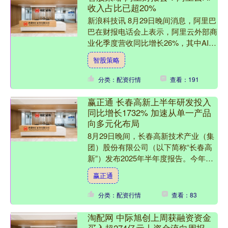
收入占比已超20%
新浪科技讯 8月29日晚间消息，阿里巴
巴在财报电话会上表示，阿里云外部商
业化季度营收同比增长26%，其中AI收
入已经占外部商业化收入超20%。该季
智股策略
度，阿里云营收....
分类：配资行情
查看：191
赢正通 长春高新上半年研发投入
同比增长1732% 加速从单一产品
向多元化布局
8月29日晚间，长春高新技术产业（集
团）股份有限公司（以下简称“长春高
新”）发布2025年半年度报告。今年上
半年，公司实现营业收入66.03亿元，
赢正通
同比下降0.5....
分类：配资行情
查看：83
淘配网 中际旭创上周获融资资金