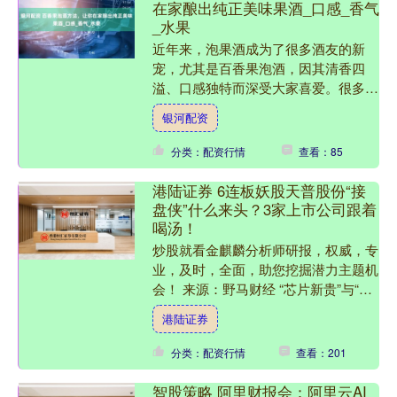
在家酿出纯正美味果酒_口感_香气
_水果
近年来，泡果酒成为了很多酒友的新
宠，尤其是百香果泡酒，因其清香四
溢、口感独特而深受大家喜爱。很多人
尝试在家自己制作，但却发现，泡果酒
银河配资
不注意一些细节，往往不仅口感....
分类：配资行情
查看：85
港陆证券 6连板妖股天普股份“接
盘侠”什么来头？3家上市公司跟着
喝汤！
炒股就看金麒麟分析师研报，权威，专
业，及时，全面，助您挖掘潜力主题机
会！ 来源：野马财经 “芯片新贵”与“汽
车大佬”的交易 连收交易所2张《监管
港陆证券
函》 “妖股”天....
分类：配资行情
查看：201
智股策略 阿里财报会：阿里云AI