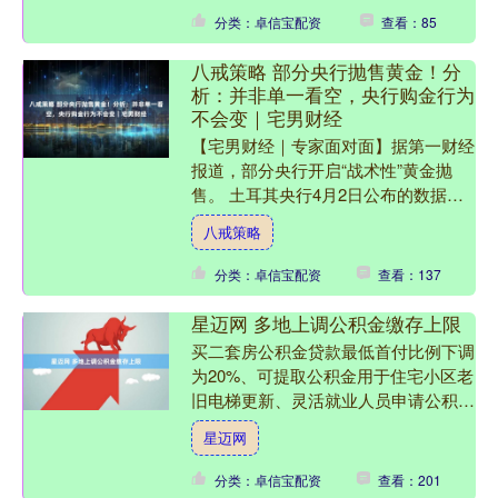
分类：卓信宝配资
查看：85
八戒策略 部分央行抛售黄金！分
析：并非单一看空，央行购金行为
不会变｜宅男财经
【宅男财经｜专家面对面】据第一财经
报道，部分央行开启“战术性”黄金抛
售。 土耳其央行4月2日公布的数据显
示，截至3月28日的近两周内急卖黄金
八戒策略
近120吨。波兰央行....
分类：卓信宝配资
查看：137
星迈网 多地上调公积金缴存上限
买二套房公积金贷款最低首付比例下调
为20%、可提取公积金用于住宅小区老
旧电梯更新、灵活就业人员申请公积金
贷款的缴存最短时长压缩至6个月等，
星迈网
在日前成都发布的十七条....
分类：卓信宝配资
查看：201