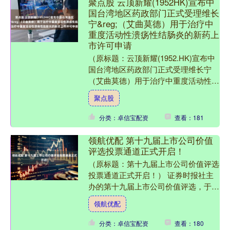
聚点股 云顶新耀(1952HK)宣布中
国台湾地区药政部门正式受理维长
宁&reg;（艾曲莫德）用于治疗中
重度活动性溃疡性结肠炎的新药上
市许可申请
（原标题：云顶新耀(1952.HK)宣布中
国台湾地区药政部门正式受理维长宁
（艾曲莫德）用于治疗中重度活动性溃
疡性结肠炎的新药上市许可申请） 云
聚点股
顶新耀（HKEX ....
分类：卓信宝配资
查看：181
领航优配 第十九届上市公司价值
评选投票通道正式开启！
（原标题：第十九届上市公司价值评选
投票通道正式开启！） 证券时报社主
办的第十九届上市公司价值评选，于8
月14日正式开启网络投票。本次网络投
领航优配
票时间自8月14日起至....
分类：卓信宝配资
查看：180