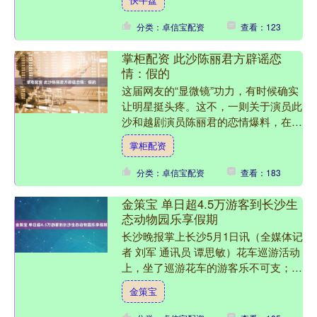
分之二。法国气象局警....
分类：卓信宝配资
查看：123
掌柜配资 此沙陈丽君方辟谣恋
情：假的
这届网友的“显微镜”功力，有时候确实
让明星挺头疼。这不，一则关于演员此
沙和越剧演员陈丽君的恋情爆料，在昨
日突然发酵，直接把双方工作室都炸了
掌柜配资
出来。 爆料来得挺突然....
分类：卓信宝配资
查看：183
金策宝 单日超4.5万游客到长沙生
态动物园乐享假期
长沙晚报掌上长沙5月1日讯（全媒体记
者 刘军 通讯员 谭思敏）花车巡游活动
上，坐了巡游花车的游客乐不可支；极
地馆里，漂亮的海狮与帅气的因纽特人
金策宝
特别吸睛；大象雕塑....