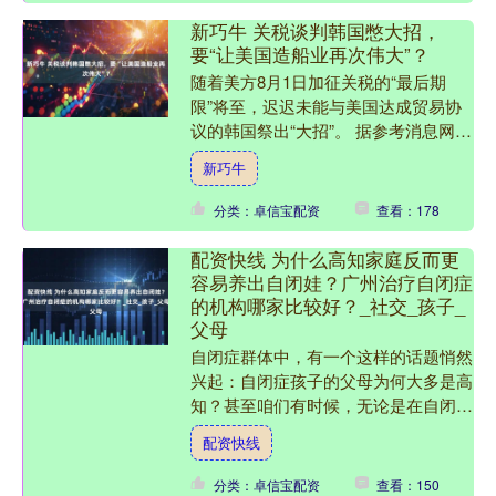
新巧牛 关税谈判韩国憋大招，
要“让美国造船业再次伟大”？
随着美方8月1日加征关税的“最后期
限”将至，迟迟未能与美国达成贸易协
议的韩国祭出“大招”。 据参考消息网援
引韩联社7月28日的报道称，韩国政府
新巧牛
消息人士28日透露....
分类：卓信宝配资
查看：178
配资快线 为什么高知家庭反而更
容易养出自闭娃？广州治疗自闭症
的机构哪家比较好？_社交_孩子_
父母
自闭症群体中，有一个这样的话题悄然
兴起：自闭症孩子的父母为何大多是高
知？甚至咱们有时候，无论是在自闭症
康复机构，还是相关的交流论坛上，我
配资快线
们似乎总能看到高学历、高....
分类：卓信宝配资
查看：150