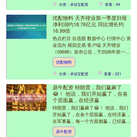
分类：卓信宝配资
查看：94
优配物料 天齐锂业第一季度归母
净利润约18.76亿元 同比增长约
16.99倍
热点栏目 自选股 数据中心 行情中心 资
金流向 模拟交易 客户端 天齐锂业
（09696）发布公告，于2026年第一季
度，营业收入约51.28亿元，同比增长
优配物料
98.....
分类：卓信宝配资
查看：221
鼎牛配资 特朗普，我们赢麻了
😂！ 他说，我们开始赢了，在各
个层面赢，在经济赢
特朗普，我们赢麻了😂！ 他说，我们
开始赢了，在各个层面赢，在经济赢，
在军事赢，每一个方面都赢，已经赢到
不想再赢，已经对赢产生了疲倦！😧
鼎牛配资
😂。 殖人最喜欢说又赢了....