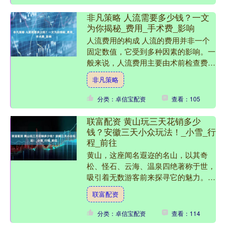
非凡策略 人流需要多少钱？一文
为你揭秘_费用_手术费_影响
人流费用的构成 人流的费用并非一个
固定数值，它受到多种因素的影响。一
般来说，人流费用主要由术前检查费、
手术费、术后消炎费三部分组成。术前
非凡策略
检查是为了确定孕妇的身体....
分类：卓信宝配资
查看：105
联富配资 黄山玩三天花销多少
钱？安徽三天小众玩法！_小雪_行
程_前往
黄山，这座闻名遐迩的名山，以其奇
松、怪石、云海、温泉四绝著称于世，
吸引着无数游客前来探寻它的魅力。我
早就对黄山心生向往，这次终于有机会
联富配资
踏上这片神奇的土地，开启了....
分类：卓信宝配资
查看：114