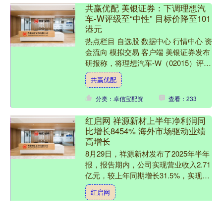
共赢优配 美银证券：下调理想汽
车-W评级至“中性” 目标价降至101
港元
热点栏目 自选股 数据中心 行情中心 资
金流向 模拟交易 客户端 美银证券发布
研报称，将理想汽车-W（02015）评级
从“买入”下调至“中性”，因公司于第二
共赢优配
季财....
分类：卓信宝配资
查看：233
红启网 祥源新材上半年净利润同
比增长8454% 海外市场驱动业绩
高增长
8月29日，祥源新材发布了2025年半年
报，报告期内，公司实现营业收入2.71
亿元，较上年同期增长31.5%，实现归
属于上市公司股东的净利润2014.12万
红启网
元，....
分类：卓信宝配资
查看：176