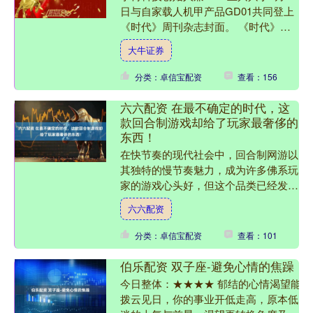
日与自家载人机甲产品GD01共同登上
《时代》周刊杂志封面。 《时代》周
刊称，本次是王兴兴首次接受国际媒体
大牛证券
专访，他向《时代》....
分类：卓信宝配资
查看：156
六六配资 在最不确定的时代，这
款回合制游戏却给了玩家最奢侈的
东西！
在快节奏的现代社会中，回合制网游以
其独特的慢节奏魅力，成为许多佛系玩
家的游戏心头好，但这个品类已经发展
多年，基本已经形成了一套固有的“引
六六配资
导消费”模式。 回合制玩....
分类：卓信宝配资
查看：101
伯乐配资 双子座-避免心情的焦躁
今日整体：★★★★ 郁结的心情渴望能
拨云见日，你的事业开低走高，原本低