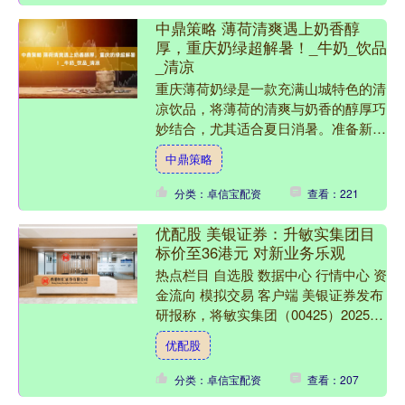
中鼎策略 薄荷清爽遇上奶香醇
厚，重庆奶绿超解暑！_牛奶_饮品
_清凉
重庆薄荷奶绿是一款充满山城特色的清
凉饮品，将薄荷的清爽与奶香的醇厚巧
妙结合，尤其适合夏日消暑。准备新鲜
的薄荷叶，薄荷是这道饮品的灵魂，叶
中鼎策略
片要翠绿饱满，洗净后轻轻....
分类：卓信宝配资
查看：221
优配股 美银证券：升敏实集团目
标价至36港元 对新业务乐观
热点栏目 自选股 数据中心 行情中心 资
金流向 模拟交易 客户端 美银证券发布
研报称，将敏实集团（00425）2025至
2027年每股盈利预测，分别上调
优配股
0.4%....
分类：卓信宝配资
查看：207