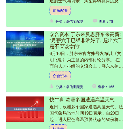
迷的士气与前景，渴望再转换角度及策
略后，生机涌现。工作组织力和执行力
伯乐配资
相互搭配，实现计划、攻....
分类：卓信宝配资
查看：78
众合资本 于东来反思胖东来高薪:
“月薪六千已经非常好了, 超出六千
是不应该拿的”
6月10日，胖东来官方账号发布以《文
明飞轮》为主题的内部讨论分享。 在
面向人才小组的交流会上，胖东来创始
人于东来围绕企业人力资源建设展开全
众合资本
面解读，直言公司运行三....
分类：卓信宝配资
查看：165
快牛盘 欧洲多国遭遇高温天气
近日，欧洲多个国家遭遇高温天气。法
国气象局当地时间19日表示，自20日
起，进入橙色高温预警状态的省份将增
加至60个，约占法国全国省份总数的三
快牛盘