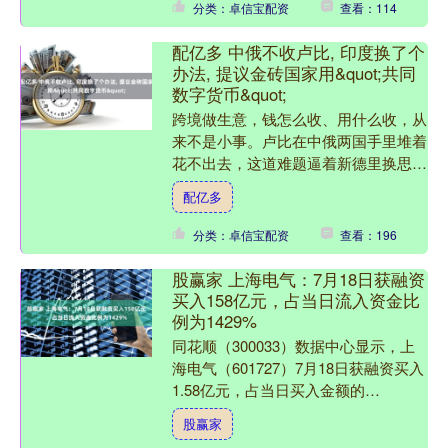
分类：卓信宝配资
查看：114
配亿多 中俄不收卢比, 印度换了个
办法, 提议金砖国家用&quot;共同
数字货币&quot;
跨境做生意，钱怎么收、用什么收，从
来不是小事。卢比在中俄两国手里堆着
花不出去，这道难题逼着新德里换思路
——把主意打到了＂数字货币互联互通
配亿多
＂上，准备把这道菜端上2....
分类：卓信宝配资
查看：196
股赢家 上海电气：7月18日获融资
买入158亿元，占当日流入资金比
例为1429%
同花顺（300033）数据中心显示，上
海电气（601727）7月18日获融资买入
1.58亿元，占当日买入金额的
14.29%，当前融资余额15.32亿元，占
股赢家
流通市....