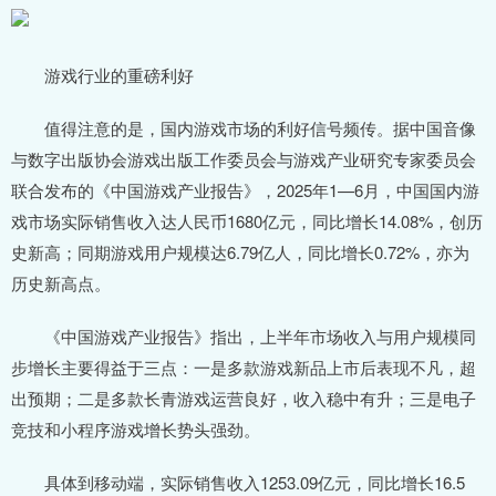
游戏行业的重磅利好
值得注意的是，国内游戏市场的利好信号频传。据中国音像
与数字出版协会游戏出版工作委员会与游戏产业研究专家委员会
联合发布的《中国游戏产业报告》，2025年1—6月，中国国内游
戏市场实际销售收入达人民币1680亿元，同比增长14.08%，创历
史新高；同期游戏用户规模达6.79亿人，同比增长0.72%，亦为
历史新高点。
《中国游戏产业报告》指出，上半年市场收入与用户规模同
步增长主要得益于三点：一是多款游戏新品上市后表现不凡，超
出预期；二是多款长青游戏运营良好，收入稳中有升；三是电子
竞技和小程序游戏增长势头强劲。
具体到移动端，实际销售收入1253.09亿元，同比增长16.5