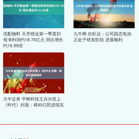
优配物料 天齐锂业第一季度归
九牛网 欣旺达：公司固态电池
母净利润约18.76亿元 同比增长
正处于研发阶段 进展顺利
约16.99倍
大牛证券 宇树科技王兴兴登上
《时代》封面：将科幻照进现实
相关评论