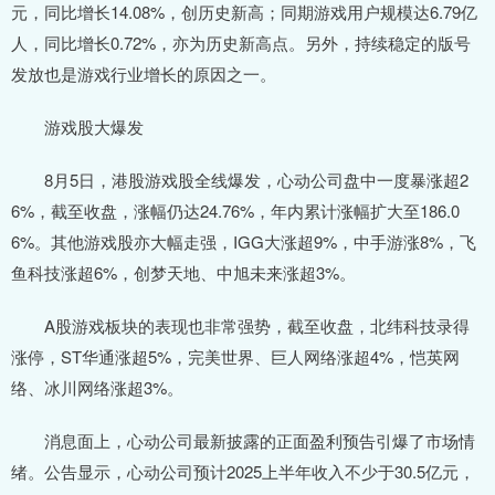
元，同比增长14.08%，创历史新高；同期游戏用户规模达6.79亿
人，同比增长0.72%，亦为历史新高点。另外，持续稳定的版号
发放也是游戏行业增长的原因之一。
游戏股大爆发
8月5日，港股游戏股全线爆发，心动公司盘中一度暴涨超2
6%，截至收盘，涨幅仍达24.76%，年内累计涨幅扩大至186.0
6%。其他游戏股亦大幅走强，IGG大涨超9%，中手游涨8%，飞
鱼科技涨超6%，创梦天地、中旭未来涨超3%。
A股游戏板块的表现也非常强势，截至收盘，北纬科技录得
涨停，ST华通涨超5%，完美世界、巨人网络涨超4%，恺英网
络、冰川网络涨超3%。
消息面上，心动公司最新披露的正面盈利预告引爆了市场情
绪。公告显示，心动公司预计2025上半年收入不少于30.5亿元，