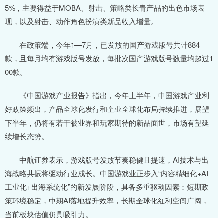
5%，主要得益于MOBA、射击、策略类长青产品的出色市场表
现，以及射击、动作角色扮演类新品收入增量。
在政策端，今年1—7月，已发放的国产游戏版号共计884
款，且每月均有游戏版号发放，每批次国产游戏版号数量均超过1
00款。
《中国游戏产业报告》指出，今年上半年，中国游戏产业利
好政策频出，产品全球化发行和企业全球化布局持续推进，展望
下半年，仍将有若干被业界和玩家期待的新品面世，市场有望延
续增长态势。
中航证券表示，游戏版号发放节奏稳健且提速，AI技术与出
海战略共振将驱动行业成长。中国游戏业正步入“内容精细化+AI
工业化+出海系统化”的新发展阶段，具备多重驱动因素：短期政
策环境稳定，中期AI落地提升效率，长期全球化红利空间广阔，
当前板块估值仍具吸引力。