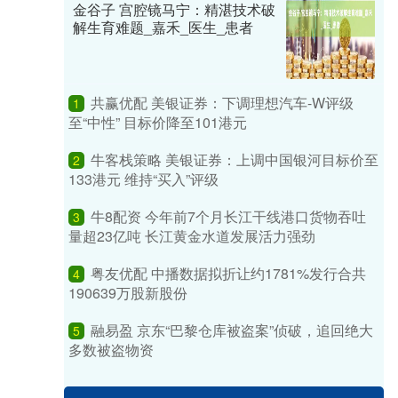
金谷子 宫腔镜马宁：精湛技术破
解生育难题_嘉禾_医生_患者
共赢优配 美银证券：下调理想汽车-W评级
1
至“中性” 目标价降至101港元
牛客栈策略 美银证券：上调中国银河目标价至
2
133港元 维持“买入”评级
牛8配资 今年前7个月长江干线港口货物吞吐
3
量超23亿吨 长江黄金水道发展活力强劲
粤友优配 中播数据拟折让约1781%发行合共
4
190639万股新股份
融易盈 京东“巴黎仓库被盗案”侦破，追回绝大
5
多数被盗物资