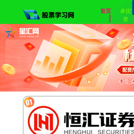
卓信
首页
资