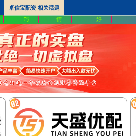
卓信宝配资 相关话题
宝配
股市配资技
配资行
在线配资平台哪个
巧
情
好