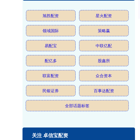
旭胜配资
星火配资
领域国际
策略赢
易配宝
中联亿配
配亿多
股鑫所
联富配资
众合资本
民银证券
百事达配资
全部话题标签
关注 卓信宝配资