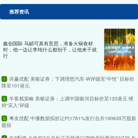
推荐资讯
鑫创国际 马頔可真有意思，准备火锅食材
时，他一边让李纯什么都别干，让他来干就
行
共赢优配 美银证券：下调理想汽车-W评级至“中性” 目标价
1
降至101港元
牛客栈策略 美银证券：上调中国银河目标价至133港元 维
2
持“买入”评级
粤友优配 中播数据拟折让约1781%发行合共190639万股新
3
股份
牛8配资 今年前7个月长江干线港口货物吞吐量超23亿吨 长
4