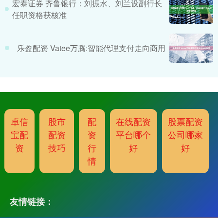
宏泰证券 齐鲁银行：刘振水、刘兰设副行长
任职资格获核准
乐盈配资 Vatee万腾:智能代理支付走向商用
卓信
股市
配
在线配资
股票配资
宝配
配资
资
平台哪个
公司哪家
资
技巧
行
好
好
情
友情链接：