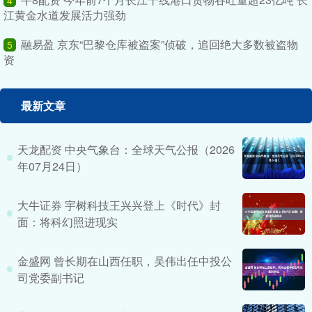
江黄金水道发展活力强劲
融易盈 京东“巴黎仓库被盗案”侦破，追回绝大多数被盗物
5
资
最新文章
天龙配资 中央气象台：全球天气公报（2026
年07月24日）
大牛证券 宇树科技王兴兴登上《时代》封
面：将科幻照进现实
金盛网 曾长期在山西任职，吴伟出任中投公
司党委副书记