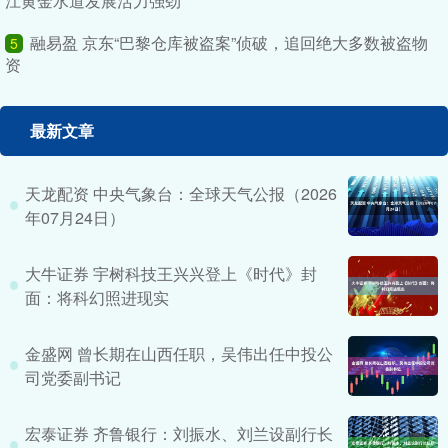
江黄金水道发展活力强劲
融易盈 京东“巴黎仓库被盗案”侦破，追回绝大多数被盗物
5
资
最新文章
天龙配资 中央气象台：全球天气公报（2026
年07月24日）
大牛证券 宇树科技王兴兴登上《时代》封
面：将科幻照进现实
金盛网 曾长期在山西任职，吴伟出任中投公
司党委副书记
宏泰证券 齐鲁银行：刘振水、刘兰设副行长