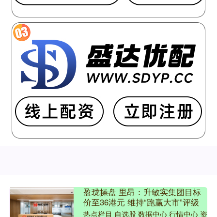
盈珑操盘 里昂：升敏实集团目标
价至36港元 维持“跑赢大市”评级
热点栏目 自选股 数据中心 行情中心 资