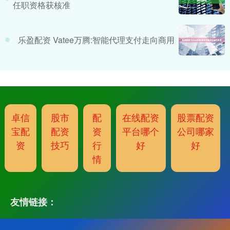
任职资格获核准
乐盈配资 Vatee万腾:智能代理支付走向商用
卓信
股市
配
在线配资
股票配资
宝配
配资
资
平台哪个
公司哪家
资
技巧
行
好
好
情
友情链接：