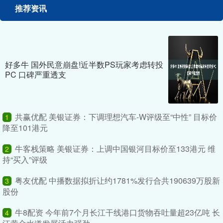
推荐资讯
好多牛 国外民意崩盘!近半数PS玩家考虑转投
PC 口碑严重透支
共赢优配 美银证券：下调理想汽车-W评级至“中性” 目标价
1
降至101港元
牛客栈策略 美银证券：上调中国银河目标价至133港元 维
2
持“买入”评级
粤友优配 中播数据拟折让约1781%发行合共190639万股新
3
股份
牛8配资 今年前7个月长江干线港口货物吞吐量超23亿吨 长
4