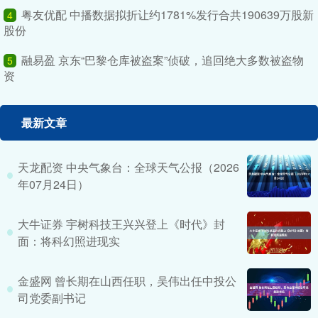
粤友优配 中播数据拟折让约1781%发行合共190639万股新
4
股份
融易盈 京东“巴黎仓库被盗案”侦破，追回绝大多数被盗物
5
资
最新文章
天龙配资 中央气象台：全球天气公报（2026
年07月24日）
大牛证券 宇树科技王兴兴登上《时代》封
面：将科幻照进现实
金盛网 曾长期在山西任职，吴伟出任中投公
司党委副书记