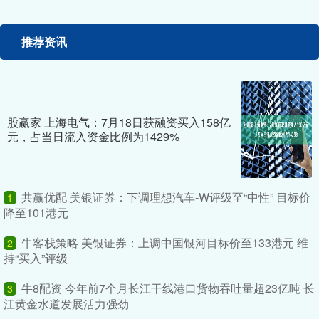
推荐资讯
股赢家 上海电气：7月18日获融资买入158亿
元，占当日流入资金比例为1429%
共赢优配 美银证券：下调理想汽车-W评级至“中性” 目标价
1
降至101港元
牛客栈策略 美银证券：上调中国银河目标价至133港元 维
2
持“买入”评级
牛8配资 今年前7个月长江干线港口货物吞吐量超23亿吨 长
3
江黄金水道发展活力强劲