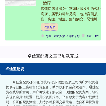
_治疗
宫颈疾病是指女性宫颈区域发生的各种
病变，属于妇科常见病，包括宫颈损
伤、炎症、增生、癌前病变、恶性肿瘤
等，宫颈疾病影响女性身体健康，应引
亿润配资
起重视，做到疾病早预防、早....
分类：在线配资平台哪个好
查看：123
卓信宝配资文章已加载完成
卓信宝配资
卓信宝配资-股市配资技巧=沈阳股票配资公司为广大投资者
提供专业的三倍杠杆配资服务，助力炒股资金高效运作。通过配
资在线导航官网，用户可快速了解安全、便捷的配资方案，轻松
实现资金灵活配置，提升投资回报率。平台致力于为客户提供透
明、公正的配资流程，支持多种股票交易策略，适合不同投资需