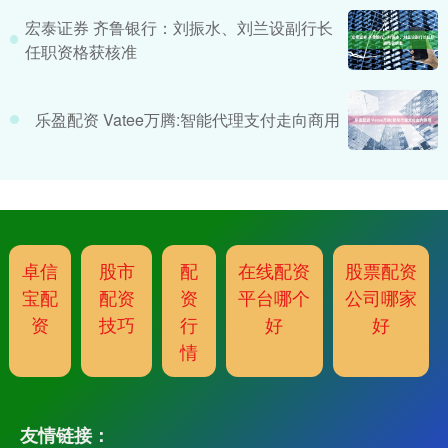
宏泰证券 齐鲁银行：刘振水、刘兰设副行长
任职资格获核准
乐盈配资 Vatee万腾:智能代理支付走向商用
卓信
股市
配
在线配资
股票配资
宝配
配资
资
平台哪个
公司哪家
资
技巧
行
好
好
情
友情链接：