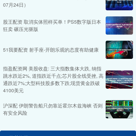
07月24日）
股王配资 取消实体照样买单！PS5数字版日本
狂卖 碾压光驱版
51我要配资 射手座-开朗乐观的态度有助健康
指盈配资网 美股收盘: 三大指数集体大跌, 纳指
跳水跌近2%, 道指跌近千点;芯片股全线受挫, 高
通跌近7%;大型科技股多数下跌;现货黄金跌破
4100美元
沪深配 伊朗警告船只勿靠近霍尔木兹海峡 否则
有安全风险