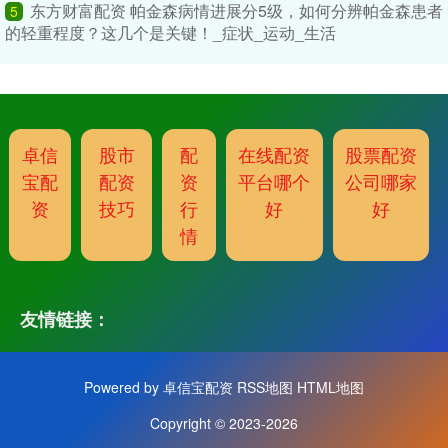
东方财富配资 帕金森病情进展分5级，如何分辨帕金森患者
5
的轻重程度？这几个是关键！_症状_运动_生活
卓信
股市
配
在线配资
股票配资
宝配
配资
资
平台哪个
公司哪家
资
技巧
行
好
好
情
友情链接：
Powered by
卓信宝配资
RSS地图
HTML地图
Copyright
© 2023-2026