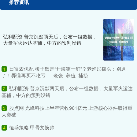
推荐资讯
弘利配资 普京沉默两天后，公布一组数据，
大量军火运达基辅，中方的预判没错
日富农优配 梭子蟹是“开海第一鲜”？老渔民摇头：别逗
1
了！弄懂再买不吃亏！_老张_养殖_捕捞
弘利配资 普京沉默两天后，公布一组数据，大量军火运达
2
基辅，中方的预判没错
股点网 光峰科技上半年营收961亿元 上游核心器件取得重
3
大突破
恒盛策略 甲骨文换帅
4