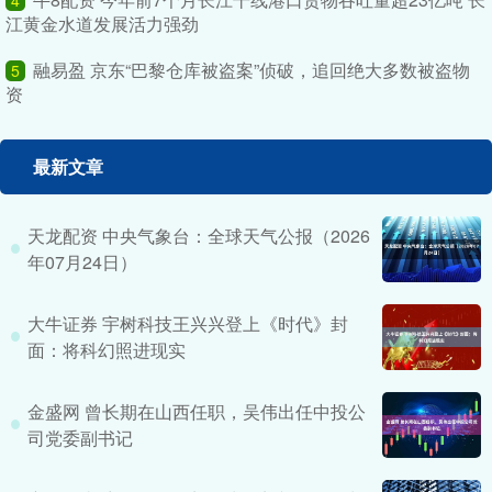
江黄金水道发展活力强劲
融易盈 京东“巴黎仓库被盗案”侦破，追回绝大多数被盗物
5
资
最新文章
天龙配资 中央气象台：全球天气公报（2026
年07月24日）
大牛证券 宇树科技王兴兴登上《时代》封
面：将科幻照进现实
金盛网 曾长期在山西任职，吴伟出任中投公
司党委副书记