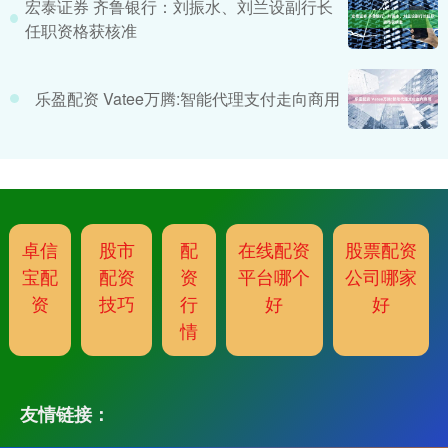
宏泰证券 齐鲁银行：刘振水、刘兰设副行长
任职资格获核准
乐盈配资 Vatee万腾:智能代理支付走向商用
卓信
股市
配
在线配资
股票配资
宝配
配资
资
平台哪个
公司哪家
资
技巧
行
好
好
情
友情链接：