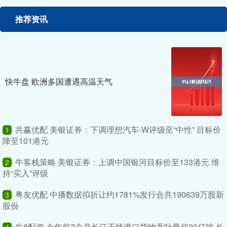
推荐资讯
快牛盘 欧洲多国遭遇高温天气
共赢优配 美银证券：下调理想汽车-W评级至“中性” 目标价
1
降至101港元
牛客栈策略 美银证券：上调中国银河目标价至133港元 维
2
持“买入”评级
粤友优配 中播数据拟折让约1781%发行合共190639万股新
3
股份
牛8配资 今年前7个月长江干线港口货物吞吐量超23亿吨 长
4